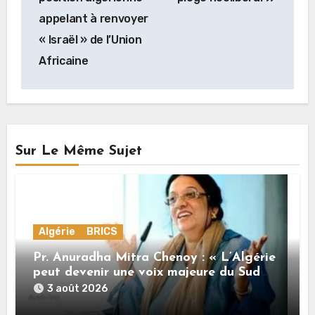
l’article
appelant à renvoyer
« Israël » de l’Union
Africaine
Sur Le Même Sujet
Algérie
BRICS
Pr. Anuradha Mitra Chenoy : « L’Algérie
peut devenir une voix majeure du Sud
Global »
3 août 2026