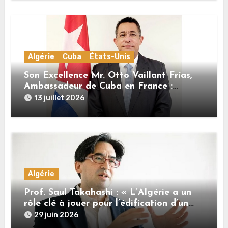
Algérie
Cuba
États-Unis
Son Excellence Mr. Otto Vaillant Frías,
Ambassadeur de Cuba en France :
« Cuba et l’Algérie sont unies par une
13 juillet 2026
histoire commune de lutte pour
l’indépendance, la dignité et la justice
sociale »
Algérie
Prof. Saul Takahashi : « L’Algérie a un
rôle clé à jouer pour l’édification d’un
nouvel ordre international plus juste »
29 juin 2026