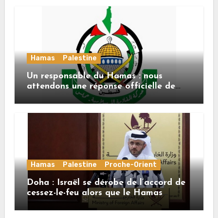
Hamas
Palestine
Un responsable du Hamas : nous
attendons une réponse officielle de
Mladenov concernant la feuille de
route de la deuxième phase de l’accord
Hamas
Palestine
Proche-Orient
Doha : Israël se dérobe de l’accord de
cessez-le-feu alors que le Hamas
honore ses engagements