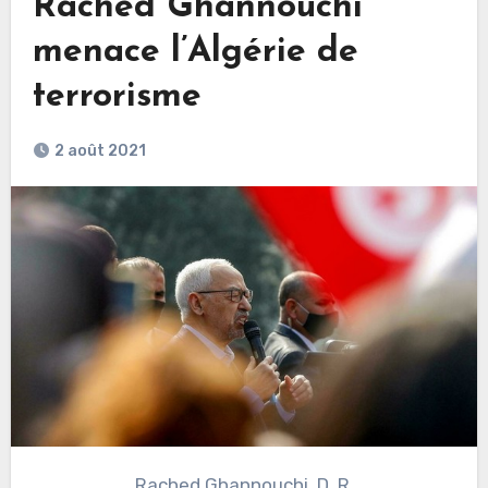
Rached Ghannouchi
menace l’Algérie de
terrorisme
2 août 2021
Rached Ghannouchi. D. R.