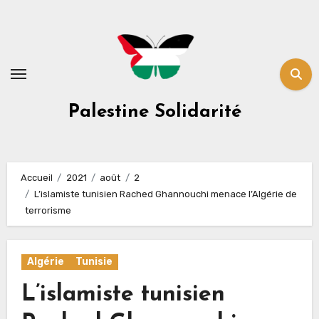
Skip
to
content
Palestine Solidarité
Accueil
2021
août
2
L’islamiste tunisien Rached Ghannouchi menace l’Algérie de
terrorisme
Algérie
Tunisie
L’islamiste tunisien