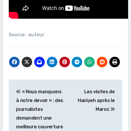
Source : auteur
Navigation
« Nous manquons
Les visites de
de
à notre devoir » : des
Haniyeh après le
l’article
journalistes
Maroc
demandent une
meilleure couverture