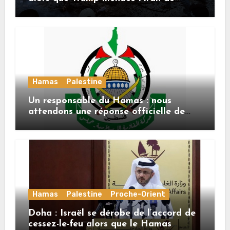
«décapitation»
Hamas
Palestine
Un responsable du Hamas : nous
attendons une réponse officielle de
Mladenov concernant la feuille de
route de la deuxième phase de l’accord
Hamas
Palestine
Proche-Orient
Doha : Israël se dérobe de l’accord de
cessez-le-feu alors que le Hamas