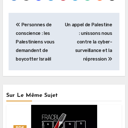
Navigation
Personnes de
Un appel de Palestine
de
conscience : les
: unissons nous
l’article
Palestiniens vous
contre la cyber-
demandent de
surveillance et la
boycotter Israël
répression
Sur Le Même Sujet