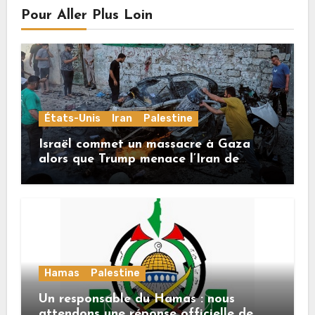
Pour Aller Plus Loin
États-Unis
Iran
Palestine
Israël commet un massacre à Gaza
alors que Trump menace l’Iran de
«décapitation»
Hamas
Palestine
Un responsable du Hamas : nous
attendons une réponse officielle de