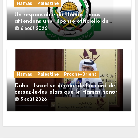
Hamas
Palestine
Un responsable du Hamas : nous
attendons une réponse officielle de
Mladenov concernant la feuille de route
6 août 2026
de la deuxième phase de l’accord
Hamas
Palestine
Proche-Orient
Doha : Israël se dérobe de l’accord de
cessez-le-feu alors que le Hamas honore
ses engagements
5 août 2026