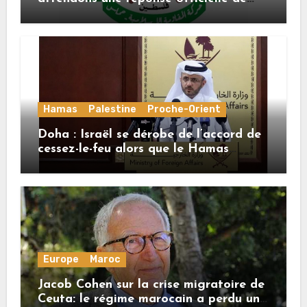
Mladenov concernant la feuille de
route de la deuxième phase de l’accord
Hamas
Palestine
Proche-Orient
Doha : Israël se dérobe de l’accord de
cessez-le-feu alors que le Hamas
honore ses engagements
Europe
Maroc
Jacob Cohen sur la crise migratoire de
Ceuta: le régime marocain a perdu une