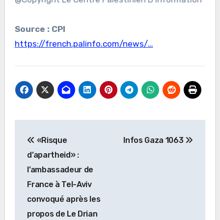
Source : CPI
https://french.palinfo.com/news/…
Navigation
«Risque
Infos Gaza 1063
de
d’apartheid» :
l’article
l’ambassadeur de
France à Tel-Aviv
convoqué après les
propos de Le Drian