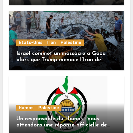
États-Unis
Iran
Palestine
Israël commet un massacre à Gaza
alors que Trump menace l’Iran de
«décapitation»
Hamas
Palestine
Un responsable du Hamas : nous
attendons une réponse officielle de
Mladenov concernant la feuille de