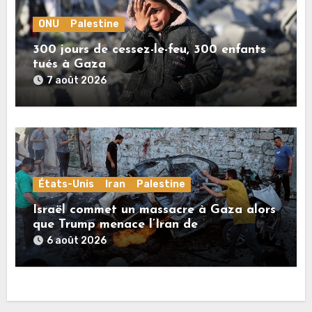
ONU
Palestine
300 jours de cessez-le-feu, 300 enfants
tués à Gaza
7 août 2026
États-Unis
Iran
Palestine
Israël commet un massacre à Gaza alors
que Trump menace l’Iran de
«décapitation»
6 août 2026