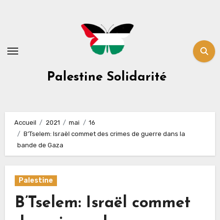
Skip
to
content
Palestine Solidarité
Accueil
2021
mai
16
B’Tselem: Israël commet des crimes de guerre dans la
bande de Gaza
Palestine
B’Tselem: Israël commet