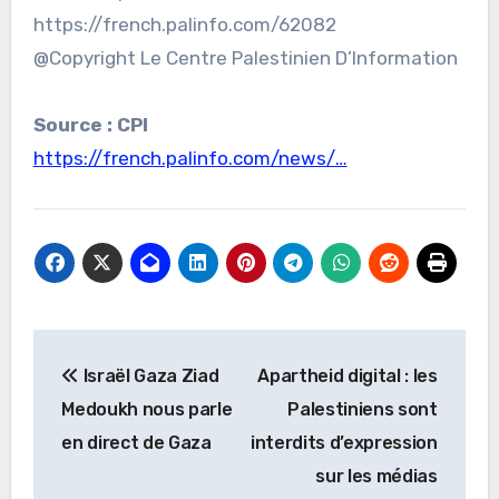
https://french.palinfo.com/62082
@Copyright Le Centre Palestinien D’Information
Source : CPI
https://french.palinfo.com/news/…
Navigation
Israël Gaza Ziad
Apartheid digital : les
de
Medoukh nous parle
Palestiniens sont
l’article
en direct de Gaza
interdits d’expression
sur les médias