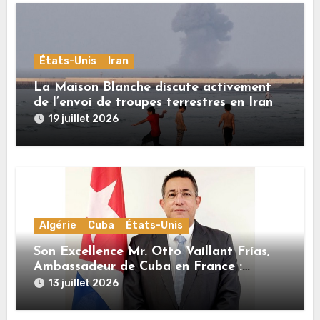
États-Unis
Iran
La Maison Blanche discute activement
de l’envoi de troupes terrestres en Iran
19 juillet 2026
Algérie
Cuba
États-Unis
Son Excellence Mr. Otto Vaillant Frías,
Ambassadeur de Cuba en France :
« Cuba et l’Algérie sont unies par une
13 juillet 2026
histoire commune de lutte pour
l’indépendance, la dignité et la justice