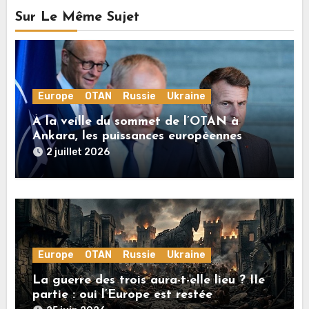
Sur Le Même Sujet
Europe
OTAN
Russie
Ukraine
À la veille du sommet de l’OTAN à
Ankara, les puissances européennes
poussent la guerre en Ukraine vers un
2 juillet 2026
conflit direct avec la Russie
Europe
OTAN
Russie
Ukraine
La guerre des trois aura-t-elle lieu ? IIe
partie : oui l’Europe est restée