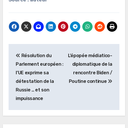
Navigation
Résolution du
L’épopée médiatico-
de
Parlement européen :
diplomatique de la
l’article
l’UE exprime sa
rencontre Biden /
détestation de la
Poutine continue
Russie … et son
impuissance