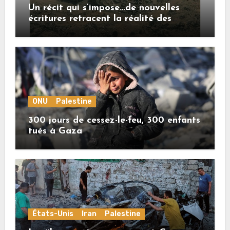
Un récit qui s’impose…de nouvelles
écritures retracent la réalité des
crimes sionistes à Gaza
ONU
Palestine
300 jours de cessez-le-feu, 300 enfants
tués à Gaza
États-Unis
Iran
Palestine