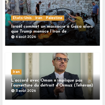
États-Unis
Iran
Palestine
Israël commet un massacre à Gaza alors
que Trump menace l’Iran de
«décapitation»
6 août 2026
Iran
L’accord avec Oman n’implique pas
l’ouverture du détroit d’Ormuz (Téhéran)
3 août 2026