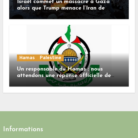
Israël commet un massacre à Gaza
alors que Trump menace l’Iran de
«décapitation»
Hamas
Palestine
Un responsable du Hamas : nous
attendons une réponse officielle de
Mladenov concernant la feuille de
route de la deuxième phase de l’accord
Informations