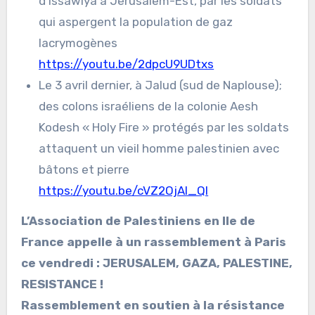
d’Issawiya à Jérusalem-Est, par les soldats
qui aspergent la population de gaz
lacrymogènes
https://youtu.be/2dpcU9UDtxs
Le 3 avril dernier, à Jalud (sud de Naplouse);
des colons israéliens de la colonie Aesh
Kodesh « Holy Fire » protégés par les soldats
attaquent un vieil homme palestinien avec
bâtons et pierre
h
ttps://youtu.be/cVZ2OjAI_QI
L’Association de Palestiniens en Ile de
France appelle à un rassemblement à Paris
ce vendredi :
JERUSALEM, GAZA, PALESTINE,
RESISTANCE !
Rassemblement en soutien à la résistance