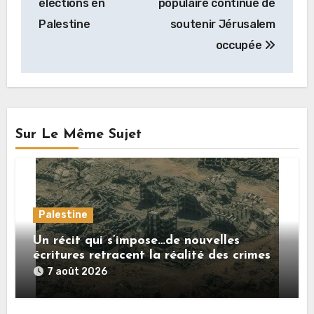
élections en
populaire continue de
l’article
Palestine
soutenir Jérusalem
occupée
Sur Le Même Sujet
Palestine
Un récit qui s’impose…de nouvelles
écritures retracent la réalité des crimes
sionistes à Gaza
7 août 2026