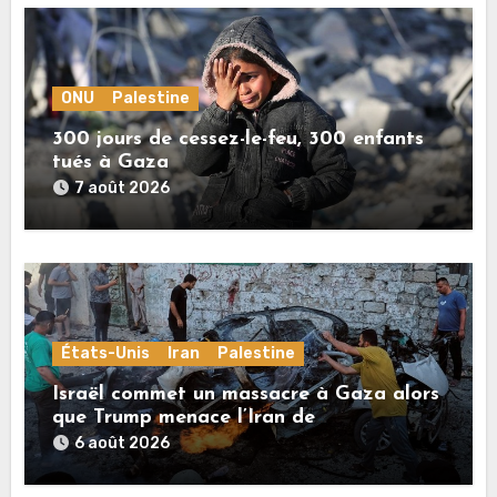
ONU
Palestine
300 jours de cessez-le-feu, 300 enfants
tués à Gaza
7 août 2026
États-Unis
Iran
Palestine
Israël commet un massacre à Gaza alors
que Trump menace l’Iran de
«décapitation»
6 août 2026