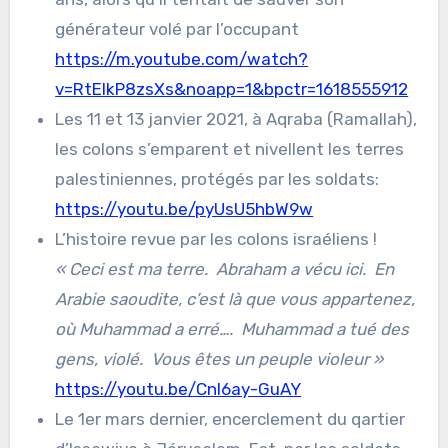
générateur volé par l’occupant
https://m.youtube.com/watch?
v=RtElkP8zsXs&noapp=1&bpctr=1618555912
Les 11 et 13 janvier 2021, à Aqraba (Ramallah),
les colons s’emparent et nivellent les terres
palestiniennes, protégés par les soldats:
https://youtu.be/pyUsU5hbW9w
L’histoire revue par les colons israéliens !
« Ceci est ma terre. Abraham a vécu ici. En
Arabie saoudite, c’est là que vous appartenez,
où Muhammad a erré…. Muhammad a tué des
gens, violé. Vous êtes un peuple violeur »
https://youtu.be/Cnl6ay-GuAY
Le 1er mars dernier, encerclement du qartier