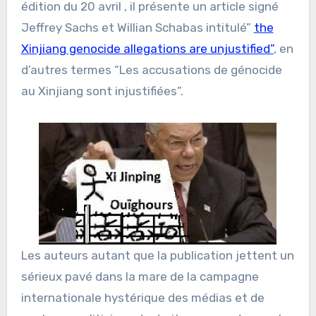
édition du 20 avril , il présente un article signé
Jeffrey Sachs et Willian Schabas intitulé”
the
Xinjiang genocide allegations are unjustified”
, en
d’autres termes “Les accusations de génocide
au Xinjiang sont injustifiées”.
Les auteurs autant que la publication jettent un
sérieux pavé dans la mare de la campagne
internationale hystérique des médias et de