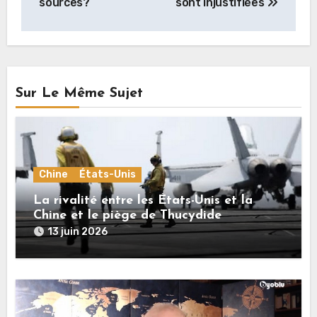
l’article
sources?
sont injustifiées
Sur Le Même Sujet
Chine
États-Unis
La rivalité entre les États-Unis et la
Chine et le piège de Thucydide
13 juin 2026