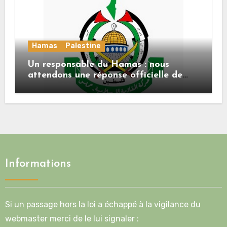
Hamas
Palestine
Un responsable du Hamas : nous
attendons une réponse officielle de
Mladenov concernant la feuille de
route de la deuxième phase de l’accord
Informations
Si un passage hors la loi a échappé à la vigilance du
webmaster merci de le lui signaler :