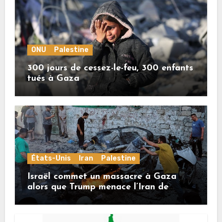
ONU
Palestine
300 jours de cessez-le-feu, 300 enfants
tués à Gaza
États-Unis
Iran
Palestine
Israël commet un massacre à Gaza
alors que Trump menace l’Iran de
«décapitation»