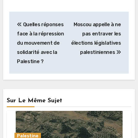
Navigation
Quelles réponses
Moscou appelle à ne
de
face à la répression
pas entraver les
l’article
du mouvement de
élections législatives
solidarité avec la
palestiniennes
Palestine ?
Sur Le Même Sujet
Palestine