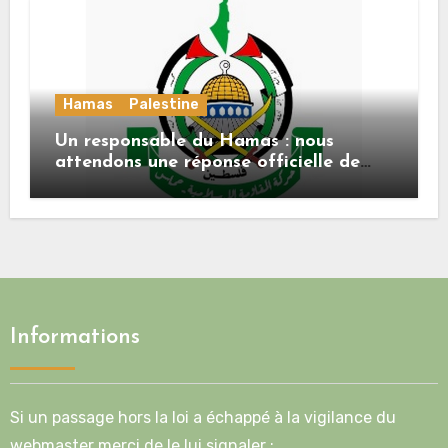
Hamas
Palestine
Un responsable du Hamas : nous
attendons une réponse officielle de
Mladenov concernant la feuille de
route de la deuxième phase de l’accord
Informations
Si un passage hors la loi a échappé à la vigilance du
webmaster merci de le lui signaler :