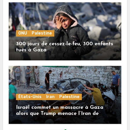
ONU
Palestine
300 jours de cessez-le-feu, 300 enfants
tués à Gaza
États-Unis
Iran
Palestine
Israël commet un massacre à Gaza
alors que Trump menace l’Iran de
«décapitation»