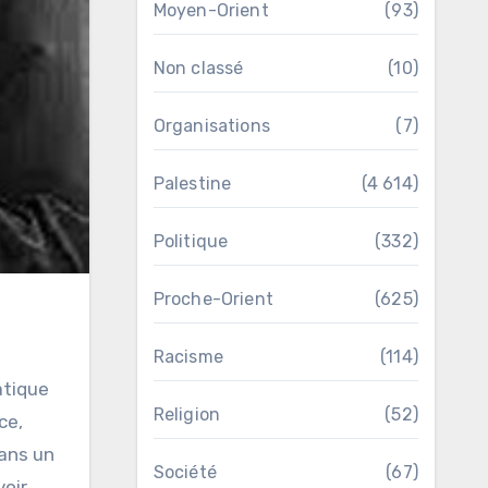
Moyen-Orient
(93)
Non classé
(10)
Organisations
(7)
Palestine
(4 614)
Politique
(332)
Proche-Orient
(625)
Racisme
(114)
atique
Religion
(52)
ce,
dans un
Société
(67)
voir