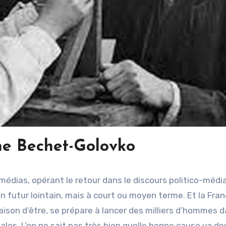
ne Bechet-Golovko
médias, opérant le retour dans le discours politico-médi
n futur lointain, mais à court ou moyen terme. Et la Fran
raison d’être, se prépare à lancer des milliers d’hommes 
les. L’on ne sait pas très bien quelle bonne cause va de