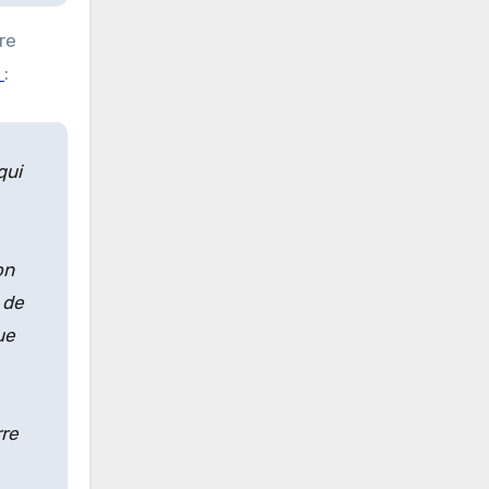
re
o
:
qui
on
 de
ue
rre