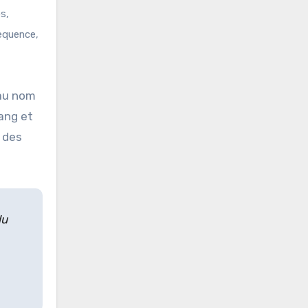
s,
sequence,
 au nom
ang et
c des
du