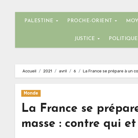
PALESTINE
PROCHE-ORIENT
MOY
JUSTICE
POLITIQU
Accueil
2021
avril
6
La France se prépare à un con
Monde
La France se prépare 
masse : contre qui e