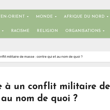
EN-ORIENT
MONDE
AFRIQUE DU NORD
E
RACISME
RELIGION
ORGANISATIONS
flit militaire de masse : contre qui et au nom de quoi ?
à un conflit militaire d
t au nom de quoi ?