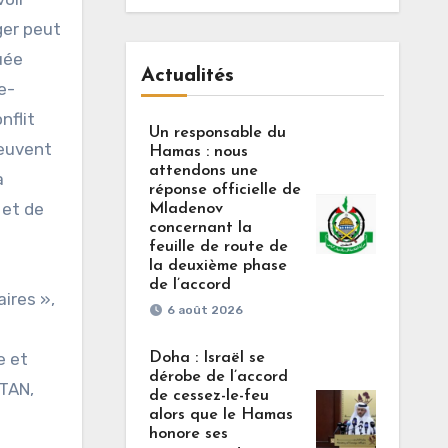
ger peut
uée
Actualités
e-
nflit
Un responsable du
peuvent
Hamas : nous
attendons une
à
réponse officielle de
 et de
Mladenov
concernant la
feuille de route de
la deuxième phase
de l’accord
ires »,
6 août 2026
e et
Doha : Israël se
dérobe de l’accord
OTAN,
de cessez-le-feu
alors que le Hamas
honore ses