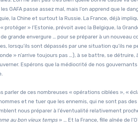
r les GAFA passe assez mal, mais l’on apprend que le dan
ie, la Chine et surtout la Russie. La France, déjà impliq
protéger » l’Estonie, prévoit avec la Belgique, la Grand
 de grande envergure … pour se préparer à un nouveau co
, lorsqu’ils sont dépassés par une situation qu’ils ne 
de » n’arrive toujours pas …), à se battre, se détruire, 
ouverner. Espérons que la médiocrité de nos gouvernants
e.
 parler de ces nombreuses « opérations ciblées », « écla
s hommes et ne tuer que les ennemis, qui ne sont pas des
blent nous préparer à l’éventualité relativement proch
me au bon vieux temps
» … Et la France, fille aînée de l’