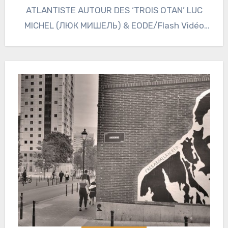
ATLANTISTE AUTOUR DES ‘TROIS OTAN’ LUC
MICHEL (ЛЮК МИШЕЛЬ) & EODE/Flash Vidéo
Géopolitique/ Geopolitical…