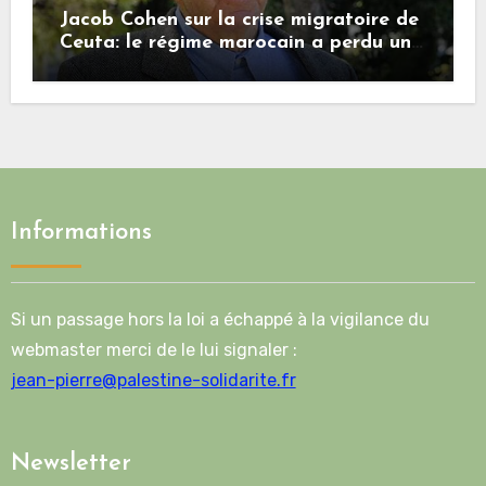
Jacob Cohen sur la crise migratoire de
Ceuta: le régime marocain a perdu une
bonne part de sa crédibilité vis-à-vis
de l’Union européenne
Informations
Si un passage hors la loi a échappé à la vigilance du
webmaster merci de le lui signaler :
jean-pierre@palestine-solidarite.fr
Newsletter