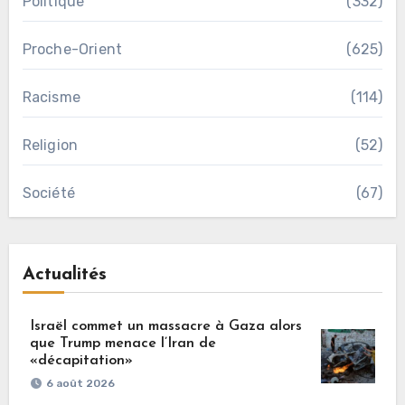
Politique
(332)
Proche-Orient
(625)
Racisme
(114)
Religion
(52)
Société
(67)
Actualités
Israël commet un massacre à Gaza alors
que Trump menace l’Iran de
«décapitation»
6 août 2026