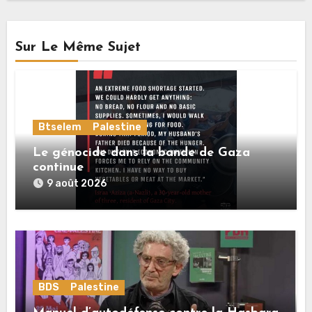
Sur Le Même Sujet
Btselem
Palestine
Le génocide dans la bande de Gaza
continue
9 août 2026
BDS
Palestine