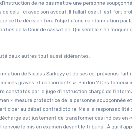
uge d’instruction de ne pas mettre une personne soupçonn
celui-ci avec son avocat. Il fallait oser. Il est fort pro
ue cette décision fera l’objet d’une condamnation par l
obaties de la Cour de cassation. Qui semble s’en moque
outé deux autres tout aussi sidérantes.
damnation de Nicolas Sarkozy et de ses co-prévenus fait 
« d’indices graves et concordants ». Pardon ? Ces fameux 
e constatés par le juge d’instruction chargé de l’inform
examen » mesure protectrice de la personne soupçonnée et 
articiper au débat contradictoire. Mais la responsabilité 
à décharge est justement de transformer ces indices en «
il renvoie le mis en examen devant le tribunal. À qui il ap