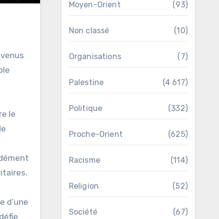
Moyen-Orient
(93)
Non classé
(10)
révenus
Organisations
(7)
ble
Palestine
(4 617)
Politique
(332)
e le
de
Proche-Orient
(625)
s
e dément
Racisme
(114)
taires.
Religion
(52)
se d’une
Société
(67)
défie