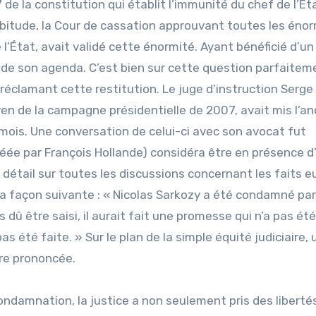
7 de la constitution qui établit l’immunité du chef de l’Éta
bitude, la Cour de cassation approuvant toutes les éno
de l’État, avait validé cette énormité. Ayant bénéficié d’u
ion de son agenda. C’est bien sur cette question parfaitem
 réclamant cette restitution. Le juge d’instruction Serge
en de la campagne présidentielle de 2007, avait mis l’an
 mois. Une conversation de celui-ci avec son avocat fut
créée par François Hollande) considéra être en présence d
 détail sur toutes les discussions concernant les faits e
a façon suivante : « Nicolas Sarkozy a été condamné par
dû être saisi, il aurait fait une promesse qui n’a pas été
 été faite. » Sur le plan de la simple équité judiciaire, 
re prononcée.
e condamnation, la justice a non seulement pris des libert