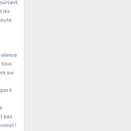
pourtant
é les
coute
 silence
t tous
éré sur
ue il
s
it pas
vocat !