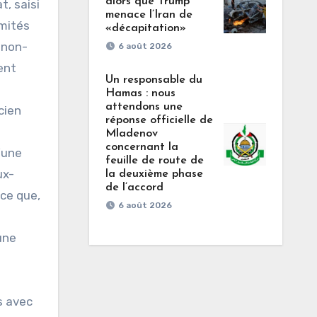
alors que Trump
t, saisi
menace l’Iran de
rmités
«décapitation»
n non-
6 août 2026
ent
Un responsable du
Hamas : nous
attendons une
cien
réponse officielle de
Mladenov
concernant la
’une
feuille de route de
ux-
la deuxième phase
de l’accord
ce que,
6 août 2026
une
és avec