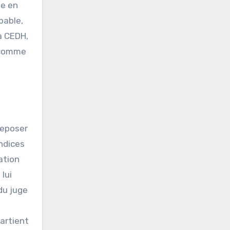
ée en
bable,
a CEDH,
r comme
reposer
indices
ation
lui
du juge
partient