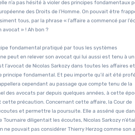
 elle n’a pas hésité à violer des principes fondamentaux 
Européenne des Droits de l’Homme. On pouvait être frapp
ent tous, par la phrase « l’affaire a commencé par l’é
 avocat » ! Ah bon ?
ncipe fondamental pratiqué par tous les systèmes
ne peut en relever son avocat qui lui aussi est tenu à un
t l’avocat de Nicolas Sarkozy dans toutes les affaires e
 principe fondamental. Et peu importe qu’il ait été prof
rappellera cependant au passage que compte tenu de la
el des avocats par depuis quelques années, à cette époq
 cette précaution. Concernant cette affaire, la Cour de
écoutes et permettre la poursuite. Elle a asséné que dan
e Tournaire diligentait les écoutes, Nicolas Sarkozy n’éta
 ne pouvait pas considérer Thierry Herzog comme son a