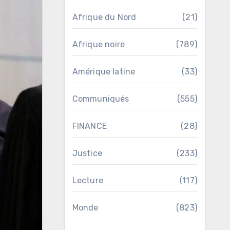
Afrique du Nord
(21)
Afrique noire
(789)
Amérique latine
(33)
Communiqués
(555)
FINANCE
(28)
Justice
(233)
Lecture
(117)
Monde
(823)