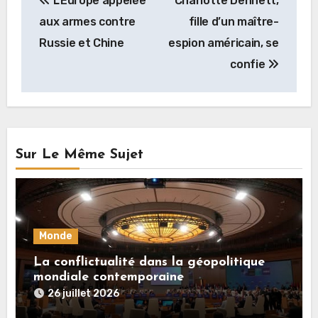
L’Europe appelée
Charlotte Dennett,
de
aux armes contre
fille d’un maître-
l’article
Russie et Chine
espion américain, se
confie
Sur Le Même Sujet
Monde
La conflictualité dans la géopolitique
mondiale contemporaine
26 juillet 2026