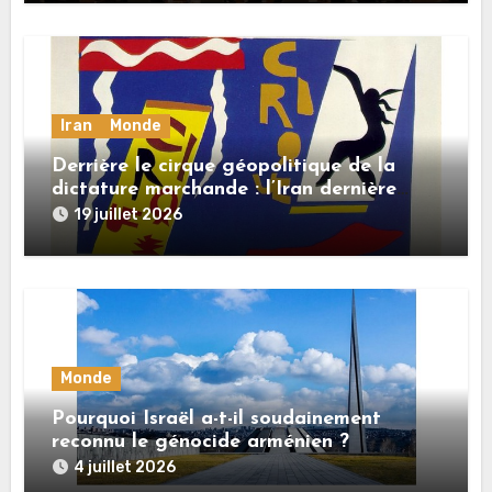
Iran
Monde
Derrière le cirque géopolitique de la
dictature marchande : l’Iran dernière
dupe en date
19 juillet 2026
Monde
Pourquoi Israël a-t-il soudainement
reconnu le génocide arménien ?
4 juillet 2026