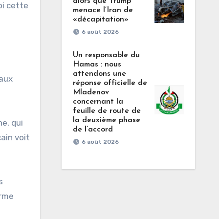
alors que Trump
oi cette
menace l’Iran de
«décapitation»
6 août 2026
Un responsable du
Hamas : nous
attendons une
 aux
réponse officielle de
Mladenov
concernant la
feuille de route de
la deuxième phase
e, qui
de l’accord
ain voit
6 août 2026
s
arme