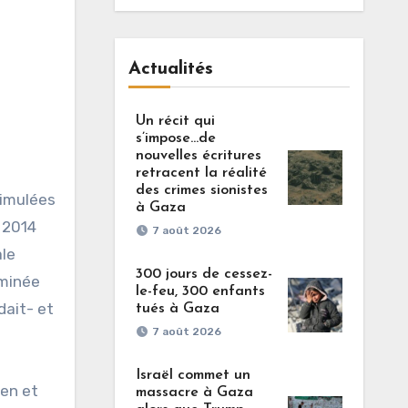
Actualités
Un récit qui
s’impose…de
nouvelles écritures
retracent la réalité
des crimes sionistes
simulées
à Gaza
 2014
7 août 2026
ale
300 jours de cessez-
rminée
le-feu, 300 enfants
dait- et
tués à Gaza
7 août 2026
Israël commet un
ien et
massacre à Gaza