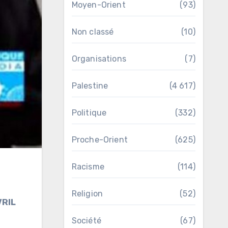
Moyen-Orient
(93)
Non classé
(10)
Organisations
(7)
Palestine
(4 617)
Politique
(332)
Proche-Orient
(625)
Racisme
(114)
Religion
(52)
VRIL
Société
(67)