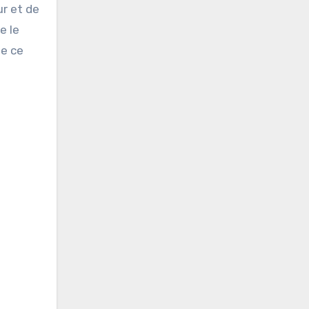
ur et de
e le
de ce