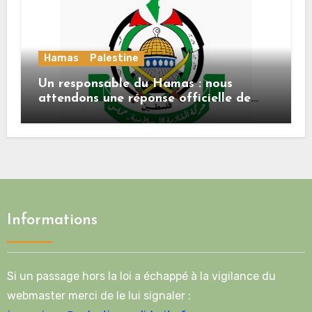
Hamas
Palestine
Un responsable du Hamas : nous
attendons une réponse officielle de
Mladenov concernant la feuille de
route de la deuxième phase de l’accord
Informations
Si un passage hors la loi a échappé à la vigilance du
webmaster merci de le lui signaler :