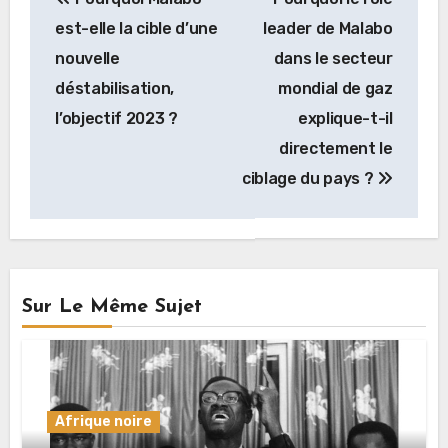
de
est-elle la cible d’une
leader de Malabo
l’article
nouvelle
dans le secteur
déstabilisation,
mondial de gaz
l’objectif 2023 ?
explique-t-il
directement le
ciblage du pays ?
Sur Le Même Sujet
Afrique noire