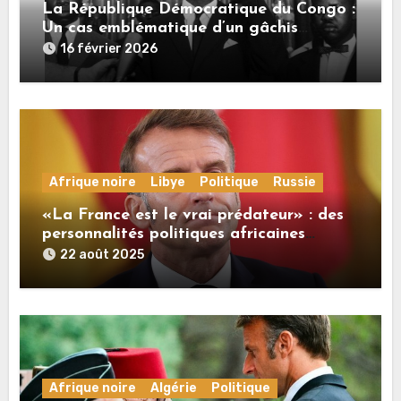
La République Démocratique du Congo :
Un cas emblématique d’un gâchis
monumental
16 février 2026
Afrique noire
Libye
Politique
Russie
«La France est le vrai prédateur» : des
personnalités politiques africaines
commentent à RT les propos de Macron
22 août 2025
sur la Russie
Afrique noire
Algérie
Politique