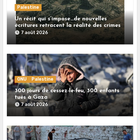
Palestine
Un récit qui s’impose…de nouvelles
écritures retracent la réalité des crimes
sionistes à Gaza
7 août 2026
ONU
Palestine
300 jours de cessez-le-feu, 300 enfants
tués à Gaza
7 août 2026