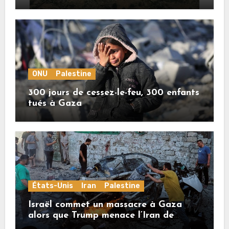
crimes sionistes à Gaza
ONU
Palestine
300 jours de cessez-le-feu, 300 enfants
tués à Gaza
États-Unis
Iran
Palestine
Israël commet un massacre à Gaza
alors que Trump menace l’Iran de
«décapitation»