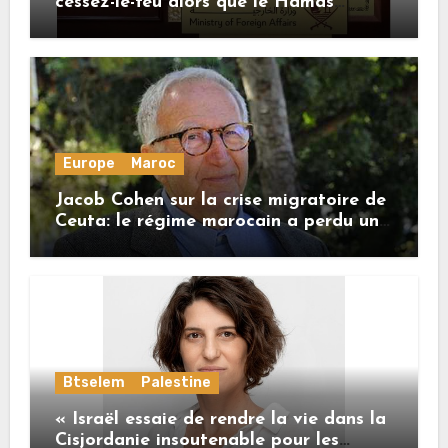
cessez-le-feu alors que le Hamas
honore ses engagements
Europe
Maroc
Jacob Cohen sur la crise migratoire de
Ceuta: le régime marocain a perdu une
bonne part de sa crédibilité vis-à-vis
de l’Union européenne
Btselem
Palestine
« Israël essaie de rendre la vie dans la
Cisjordanie insoutenable pour les