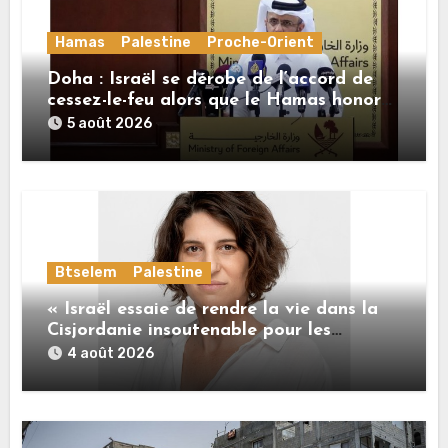
Hamas
Palestine
Proche-Orient
Doha : Israël se dérobe de l’accord de
cessez-le-feu alors que le Hamas honore
ses engagements
5 août 2026
Btselem
Palestine
« Israël essaie de rendre la vie dans la
Cisjordanie insoutenable pour les
Palestiniens. »
4 août 2026