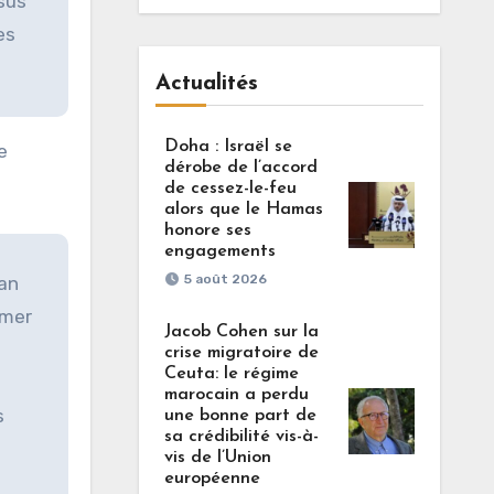
ssus
es
Actualités
Doha : Israël se
e
dérobe de l’accord
de cessez-le-feu
alors que le Hamas
honore ses
engagements
5 août 2026
tan
rmer
Jacob Cohen sur la
crise migratoire de
Ceuta: le régime
marocain a perdu
s
une bonne part de
sa crédibilité vis-à-
vis de l’Union
européenne