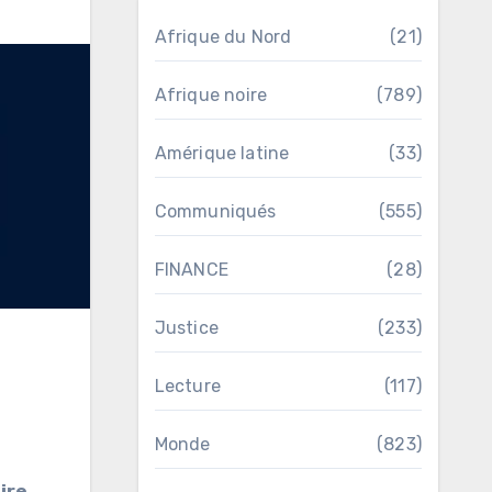
Afrique du Nord
(21)
Afrique noire
(789)
Amérique latine
(33)
Communiqués
(555)
FINANCE
(28)
Justice
(233)
Lecture
(117)
Monde
(823)
ire