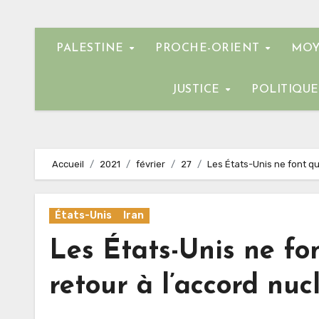
PALESTINE
PROCHE-ORIENT
MOY
JUSTICE
POLITIQU
Accueil
2021
février
27
Les États-Unis ne font qu
États-Unis
Iran
Les États-Unis ne fo
retour à l’accord nucl