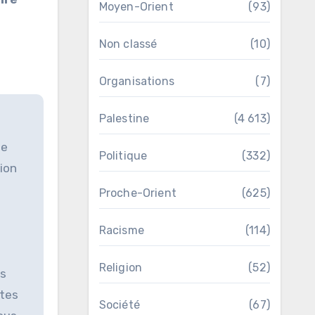
Moyen-Orient
(93)
Non classé
(10)
Organisations
(7)
Palestine
(4 613)
de
Politique
(332)
tion
Proche-Orient
(625)
Racisme
(114)
Religion
(52)
es
ites
Société
(67)