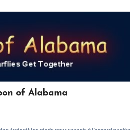
oon of Alabama
en trainait les pieds pour revenir à l’accord nucléa