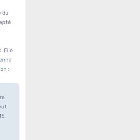
e du
cepté
. Elle
renne
on :
re
eut
15,