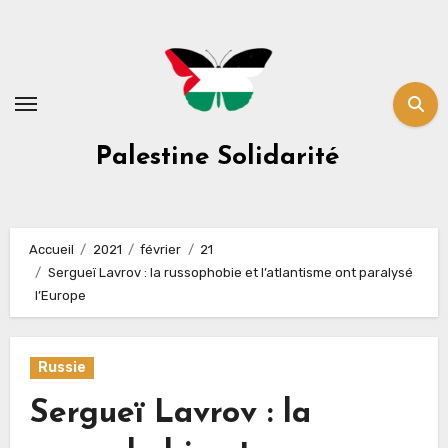
Skip
to
content
Palestine Solidarité
Accueil
2021
février
21
Sergueï Lavrov : la russophobie et l’atlantisme ont paralysé
l’Europe
Russie
Sergueï Lavrov : la