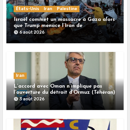
États-Unis
Iran
Palestine
Israël commet un massacre à Gaza alors
que Trump menace l’Iran de
«décapitation»
6 août 2026
Iran
L’accord avec Oman n’implique pas
l’ouverture du détroit d’Ormuz (Téhéran)
3 août 2026