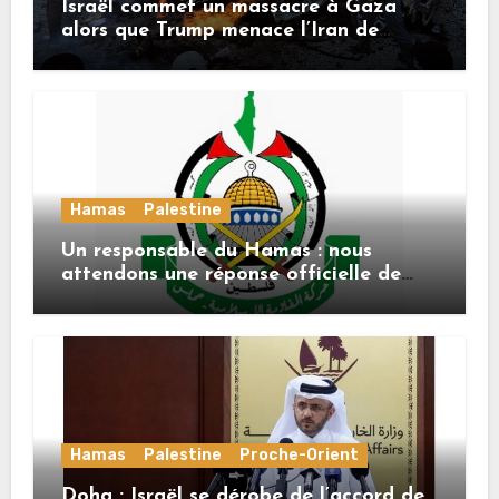
Israël commet un massacre à Gaza
alors que Trump menace l’Iran de
«décapitation»
Hamas
Palestine
Un responsable du Hamas : nous
attendons une réponse officielle de
Mladenov concernant la feuille de
route de la deuxième phase de l’accord
Hamas
Palestine
Proche-Orient
Doha : Israël se dérobe de l’accord de