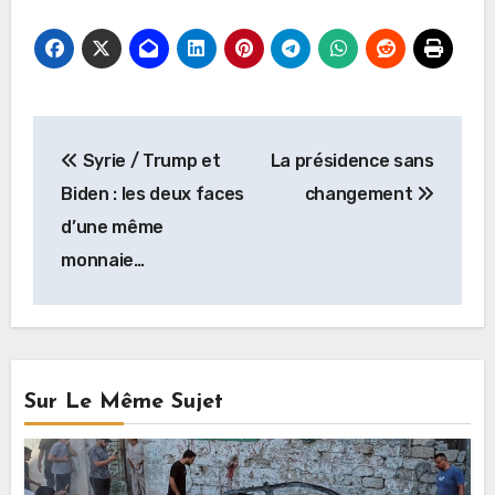
Navigation
Syrie / Trump et
La présidence sans
de
Biden : les deux faces
changement
l’article
d’une même
monnaie…
Sur Le Même Sujet