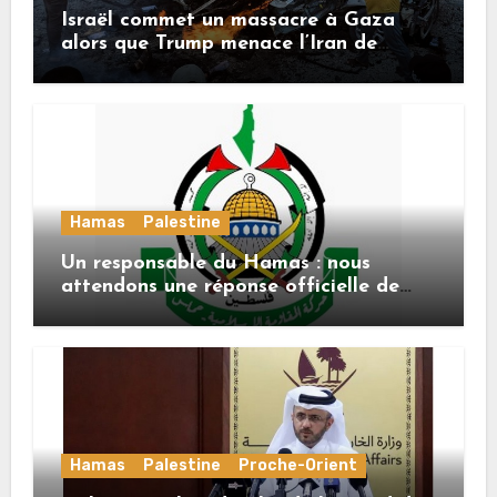
Israël commet un massacre à Gaza
alors que Trump menace l’Iran de
«décapitation»
Hamas
Palestine
Un responsable du Hamas : nous
attendons une réponse officielle de
Mladenov concernant la feuille de
route de la deuxième phase de l’accord
Hamas
Palestine
Proche-Orient