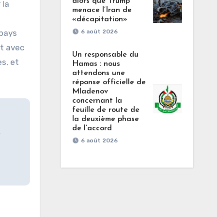
alors que Trump
 la
menace l’Iran de
«décapitation»
6 août 2026
 pays
it avec
Un responsable du
s, et
Hamas : nous
attendons une
réponse officielle de
Mladenov
concernant la
feuille de route de
la deuxième phase
de l’accord
6 août 2026
s