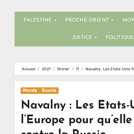
PALESTINE
PROCHE-ORIENT
MOY
JUSTICE
POLITIQU
Accueil
2021
février
11
Navalny : Les Etats-Unis f
Monde
Russie
Navalny : Les Etats-
l’Europe pour qu’ell