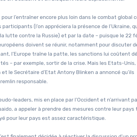
 pour l’entraîner encore plus loin dans le combat global c
s participants (l’on appréciera la présence de l’Ukraine, qu
a lutte contre la Russie) et par la date – puisque le 22 fé
 européens doivent se réunir, notamment pour discuter d
ant, l’Europe traîne la patte, les sanctions lui coûtent d
tés – par exemple, sortir de la crise. Mais les Etats-Unis,
n et le Secrétaire d’Etat Antony Blinken a annoncé qu’ils
remlin responsable.
o-leaders, mis en place par l’Occident et n’arrivant p
aido, a appeler à prendre des mesures contre leur pays 
é pour leur pays est assez caractéristique.
’est finalement décidée à réactiver la discussion d’un pr