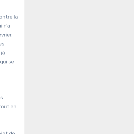
ontre la
i n’a
vrier,
es
éjà
 qui se
as
tout en
ojet de