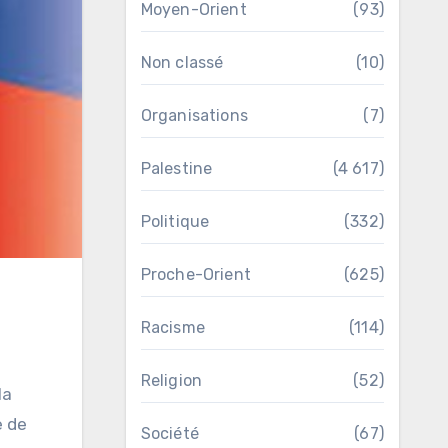
Moyen-Orient
(93)
Non classé
(10)
Organisations
(7)
Palestine
(4 617)
Politique
(332)
Proche-Orient
(625)
Racisme
(114)
n
Religion
(52)
la
e de
Société
(67)