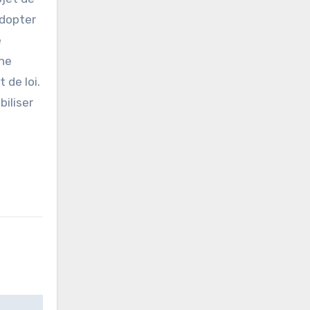
adopter
e
une
 de loi.
biliser