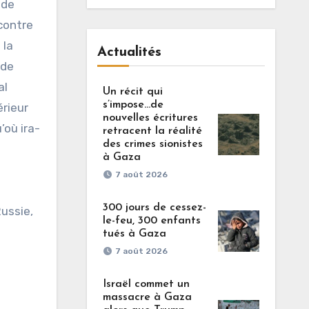
 de
 contre
 la
Actualités
 de
al
Un récit qui
s’impose…de
érieur
nouvelles écritures
’où ira-
retracent la réalité
des crimes sionistes
à Gaza
7 août 2026
300 jours de cessez-
ussie,
le-feu, 300 enfants
tués à Gaza
7 août 2026
Israël commet un
massacre à Gaza