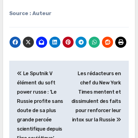
Source : Auteur
Navigation
Le Sputnik V
Les rédacteurs en
de
élément du soft
chef du New York
l’article
power russe : ‘Le
Times mentent et
Russie profite sans
dissimulent des faits
doute de sa plus
pour renforcer leur
grande percée
intox sur la Russie
scientifique depuis