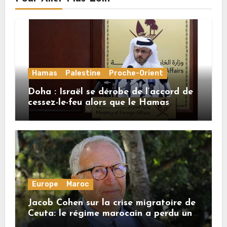
Hamas
Palestine
Proche-Orient
Doha : Israël se dérobe de l’accord de
cessez-le-feu alors que le Hamas
honore ses engagements
Europe
Maroc
Jacob Cohen sur la crise migratoire de
Ceuta: le régime marocain a perdu une
bonne part de sa crédibilité vis-à-vis