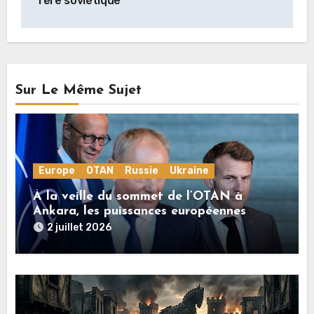
l’ère soviétique’
Sur Le Même Sujet
Europe
OTAN
Russie
Ukraine
À la veille du sommet de l’OTAN à
Ankara, les puissances européennes
poussent la guerre en Ukraine vers un
2 juillet 2026
conflit direct avec la Russie