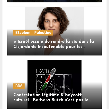
de l’Union européenne
Btselem
Palestine
« Israël essaie de rendre la vie dans la
Cisjordanie insoutenable pour les
Palestiniens. »
BDS
Contestation légitime & boycott
culturel : Barbara Butch n’est pas le
sujet.