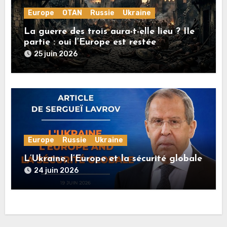
Europe
OTAN
Russie
Ukraine
La guerre des trois aura-t-elle lieu ? IIe
partie : oui l’Europe est restée
rationnelle !
25 juin 2026
Europe
Russie
Ukraine
L’Ukraine, l’Europe et la sécurité globale
24 juin 2026