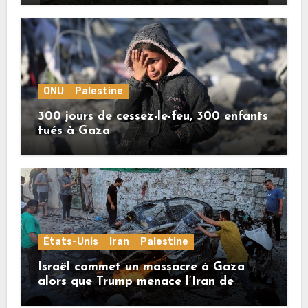
ONU
Palestine
300 jours de cessez-le-feu, 300 enfants
tués à Gaza
États-Unis
Iran
Palestine
Israël commet un massacre à Gaza
alors que Trump menace l’Iran de
«décapitation»