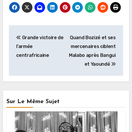
Navigation
Grande victoire de
Quand Bozizé et ses
de
l’armée
mercenaires ciblent
l’article
centrafricaine
Malabo après Bangui
et Yaoundé
Sur Le Même Sujet