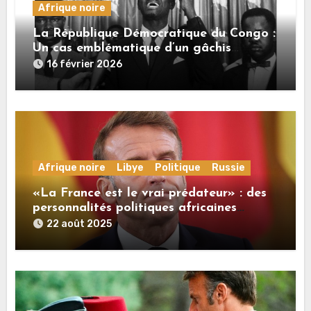
Afrique noire
La République Démocratique du Congo :
Un cas emblématique d’un gâchis
monumental
16 février 2026
Afrique noire
Libye
Politique
Russie
«La France est le vrai prédateur» : des
personnalités politiques africaines
commentent à RT les propos de Macron
22 août 2025
sur la Russie