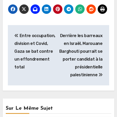
Navigation
Entre occupation,
Derrière les barreaux
de
division et Covid,
en Israël, Marouane
l’article
Gaza se bat contre
Barghouti pourrait se
un effondrement
porter candidat à la
total
présidentielle
palestinienne
Sur Le Même Sujet