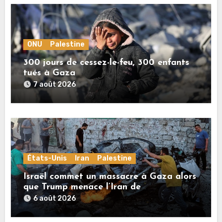
ONU
Palestine
300 jours de cessez-le-feu, 300 enfants
tués à Gaza
7 août 2026
États-Unis
Iran
Palestine
Israël commet un massacre à Gaza alors
que Trump menace l’Iran de
«décapitation»
6 août 2026