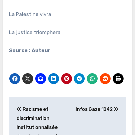
La Palestine vivra !
La justice triomphera
Source : Auteur
Navigation
Racisme et
Infos Gaza 1042
de
discrimination
l’article
institutionnalisée