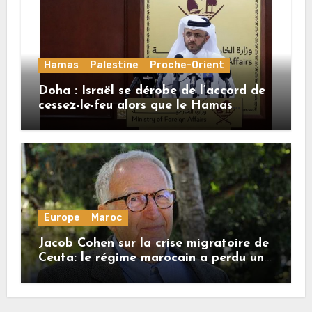
Hamas
Palestine
Proche-Orient
Doha : Israël se dérobe de l’accord de
cessez-le-feu alors que le Hamas
honore ses engagements
Europe
Maroc
Jacob Cohen sur la crise migratoire de
Ceuta: le régime marocain a perdu une
bonne part de sa crédibilité vis-à-vis
de l’Union européenne