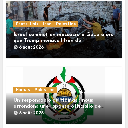
États-Unis
Iran
Palestine
Israël commet un massacre à Gaza alors
que Trump menace l’Iran de
«décapitation»
6 août 2026
Hamas
Palestine
Un responsable du Hamas : nous
attendons une réponse officielle de
Mladenov concernant la feuille de route
6 août 2026
de la deuxième phase de l’accord