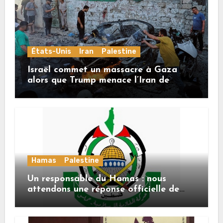
États-Unis
Iran
Palestine
Israël commet un massacre à Gaza
alors que Trump menace l’Iran de
«décapitation»
Hamas
Palestine
Un responsable du Hamas : nous
attendons une réponse officielle de
Mladenov concernant la feuille de
route de la deuxième phase de l’accord