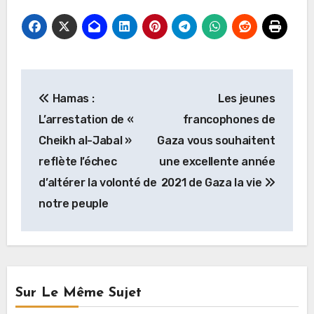
Navigation
Hamas :
Les jeunes
de
L’arrestation de «
francophones de
l’article
Cheikh al-Jabal »
Gaza vous souhaitent
reflète l’échec
une excellente année
d’altérer la volonté de
2021 de Gaza la vie
notre peuple
Sur Le Même Sujet