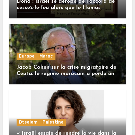
Doha : Israël se dérobe de l’accord de
cessez-le-feu alors que le Hamas
honore ses engagements
Europe
Maroc
Jacob Cohen sur la crise migratoire de
Ceuta: le régime marocain a perdu une
bonne part de sa crédibilité vis-à-vis
de l’Union européenne
Btselem
Palestine
« Israël essaie de rendre la vie dans la