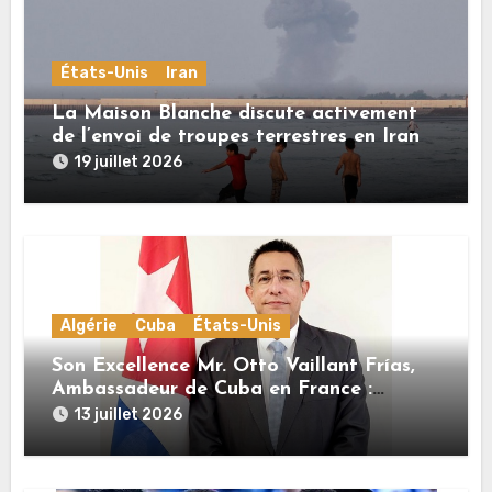
États-Unis
Iran
La Maison Blanche discute activement
de l’envoi de troupes terrestres en Iran
19 juillet 2026
Algérie
Cuba
États-Unis
Son Excellence Mr. Otto Vaillant Frías,
Ambassadeur de Cuba en France :
« Cuba et l’Algérie sont unies par une
13 juillet 2026
histoire commune de lutte pour
l’indépendance, la dignité et la justice
sociale »