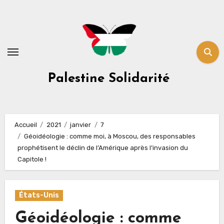
Skip
to
content
Palestine Solidarité
Accueil
2021
janvier
7
Géoidéologie : comme moi, à Moscou, des responsables
prophétisent le déclin de l’Amérique après l’invasion du
Capitole !
États-Unis
Géoidéologie : comme