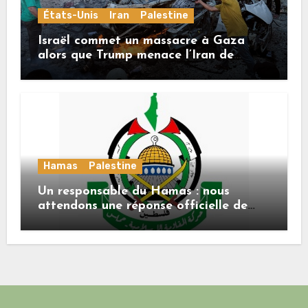
États-Unis
Iran
Palestine
Israël commet un massacre à Gaza
alors que Trump menace l’Iran de
«décapitation»
Hamas
Palestine
Un responsable du Hamas : nous
attendons une réponse officielle de
Mladenov concernant la feuille de
route de la deuxième phase de l’accord