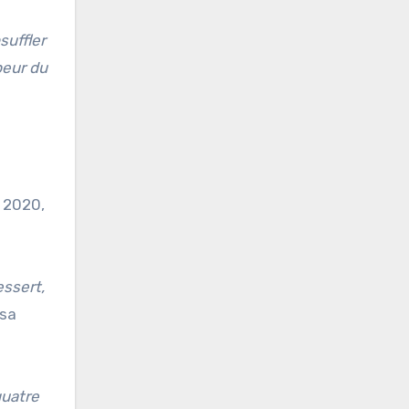
suffler
peur du
 2020,
essert,
 sa
quatre