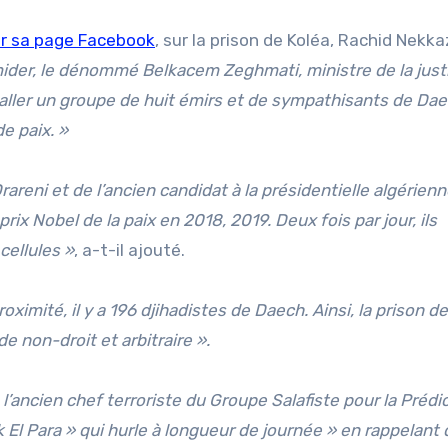
ur sa page Facebook
, sur la prison de Koléa, Rachid Nekka
timider, le dénommé Belkacem Zeghmati, ministre de la justi
staller un groupe de huit émirs et de sympathisants de Da
e paix. »
areni et de l’ancien candidat à la présidentielle algérien
rix Nobel de la paix en 2018, 2019. Deux fois par jour, ils
cellules »
, a-t-il ajouté.
oximité, il y a 196 djihadistes de Daech. Ainsi, la prison d
 non-droit et arbitraire ».
 a l’ancien chef terroriste du Groupe Salafiste pour la Prédi
 El Para » qui hurle à longueur de journée » en rappelant 