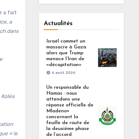
z a fait
ce, a
Actualités
ech dans
Israël commet un
massacre à Gaza
alors que Trump
ne
menace l’Iran de
«décapitation»
6 août 2026
Un responsable du
Hamas : nous
e Koléa
attendons une
réponse officielle de
Mladenov
concernant la
feuille de route de
cation
la deuxième phase
que « le
de l’accord