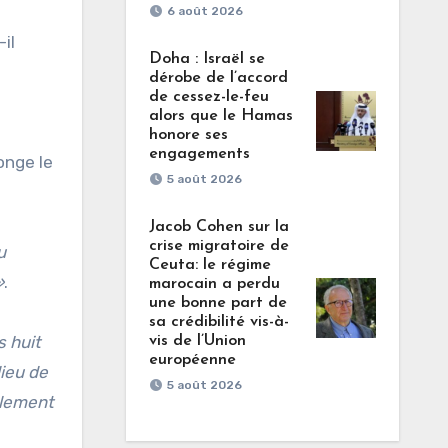
6 août 2026
-il
Doha : Israël se
dérobe de l’accord
de cessez-le-feu
alors que le Hamas
honore ses
engagements
onge le
5 août 2026
Jacob Cohen sur la
crise migratoire de
u
Ceuta: le régime
»
.
marocain a perdu
une bonne part de
sa crédibilité vis-à-
s huit
vis de l’Union
européenne
lieu de
5 août 2026
alement