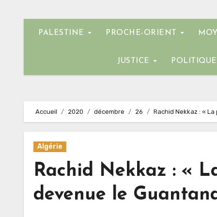
PALESTINE
PROCHE-ORIENT
MOY
JUSTICE
POLITIQU
Accueil
2020
décembre
26
Rachid Nekkaz : « La
Algérie
Rachid Nekkaz : « La
devenue le Guantan