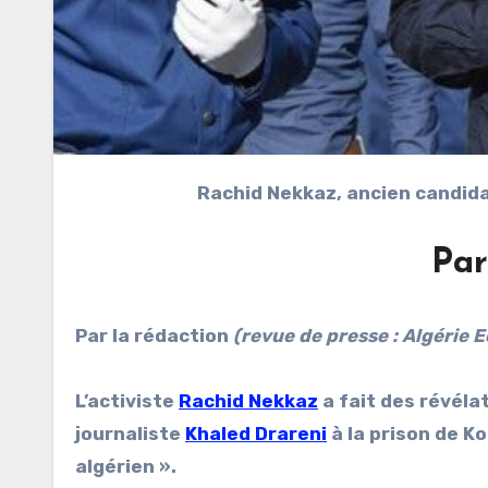
Rachid Nekkaz, ancien candid
Par
Par la rédaction
(revue de presse : Algérie 
L’activiste
Rachid Nekkaz
a fait des révélat
journaliste
Khaled Drareni
à la prison de Ko
algérien ».