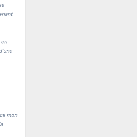
se
venant
 en
 d’une
n
ence mon
la