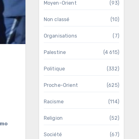
Moyen-Orient
(93)
Non classé
(10)
Organisations
(7)
Palestine
(4 615)
Politique
(332)
Proche-Orient
(625)
Racisme
(114)
Religion
(52)
amo
Société
(67)