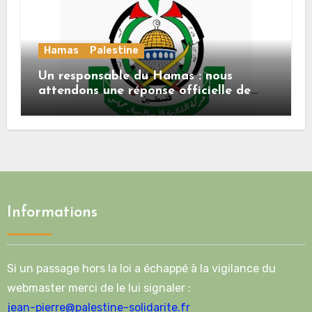
Hamas
Palestine
Un responsable du Hamas : nous
attendons une réponse officielle de
Mladenov concernant la feuille de
route de la deuxième phase de l’accord
Informations
Si un passage hors la loi a échappé à la vigilance du
webmaster merci de le lui signaler :
jean-pierre@palestine-solidarite.fr