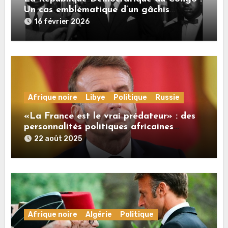
Un cas emblématique d’un gâchis
monumental
16 février 2026
Afrique noire
Libye
Politique
Russie
«La France est le vrai prédateur» : des
personnalités politiques africaines
commentent à RT les propos de Macron
22 août 2025
sur la Russie
Afrique noire
Algérie
Politique