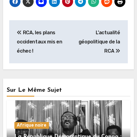
Navigation
RCA, les plans
L’actualité
de
occidentaux mis en
géopolitique de la
l’article
échec !
RCA
Sur Le Même Sujet
Afrique noire
La République Démocratique du Congo :