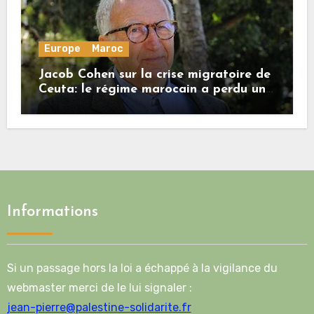
Europe
Maroc
Jacob Cohen sur la crise migratoire de
Ceuta: le régime marocain a perdu une
bonne part de sa crédibilité vis-à-vis
de l’Union européenne
Informations
Si un passage hors la loi a échappé à la vigilance du
webmaster merci de le lui signaler :
jean-pierre@palestine-solidarite.fr