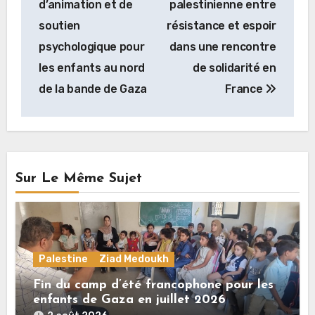
d’animation et de
palestinienne entre
l’article
soutien
résistance et espoir
psychologique pour
dans une rencontre
les enfants au nord
de solidarité en
de la bande de Gaza
France
Sur Le Même Sujet
Palestine
Ziad Medoukh
Fin du camp d’été francophone pour les
enfants de Gaza en juillet 2026