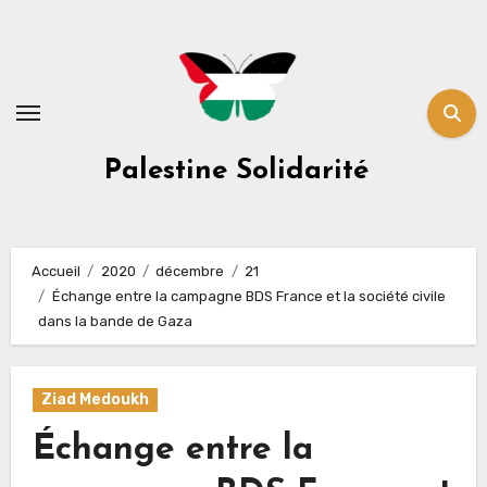
Skip
to
content
Palestine Solidarité
Accueil
2020
décembre
21
Échange entre la campagne BDS France et la société civile
dans la bande de Gaza
Ziad Medoukh
Échange entre la