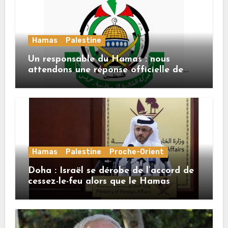
Hamas
Palestine
Un responsable du Hamas : nous
attendons une réponse officielle de
Mladenov concernant la feuille de
route de la deuxième phase de l’accord
Hamas
Palestine
Proche-Orient
Doha : Israël se dérobe de l’accord de
cessez-le-feu alors que le Hamas
honore ses engagements