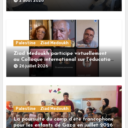
2 août 2026
Palestine
Ziad Medoukh
Ziad Medoukh participe virtuellement
au Colloque international sur l’éducation
à l’ère du numérique au Maroc par une
26 juillet 2026
communication sur l’enseignement du
français en Palestine
Palestine
Ziad Medoukh
La poursuite du camp d’été francophone
pour les enfants de Gaza en juillet 2026