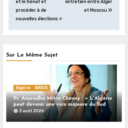
et le Sénat et
entretien entre Alger
procéder à de
et Moscou
nouvelles élections »
Sur Le Même Sujet
Algérie
BRICS
Pr. Anuradha Mitra Chenoy : « L’Algérie
peut devenir une voix majeure du Sud
Global »
3 août 2026