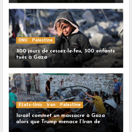
ONU
Palestine
300 jours de cessez-le-feu, 300 enfants
tués à Gaza
États-Unis
Iran
Palestine
Israël commet un massacre à Gaza
alors que Trump menace l’Iran de
«décapitation»